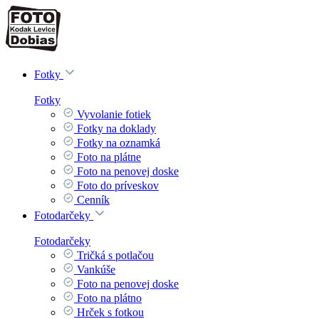
Fotky
Fotky
Vyvolanie fotiek
Fotky na doklady
Fotky na oznamká
Foto na plátne
Foto na penovej doske
Foto do príveskov
Cenník
Fotodarčeky
Fotodarčeky
Tričká s potlačou
Vankúše
Foto na penovej doske
Foto na plátno
Hrček s fotkou