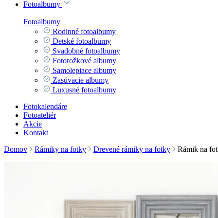
Fotoalbumy
Fotoalbumy
Rodinné fotoalbumy
Detské fotoalbumy
Svadobné fotoalbumy
Fotorožkové albumy
Samolepiace albumy
Zasúvacie albumy
Luxusné fotoalbumy
Fotokalendáre
Fotoateliér
Akcie
Kontakt
Domov
Rámiky na fotky
Drevené rámiky na fotky
Rámik na 