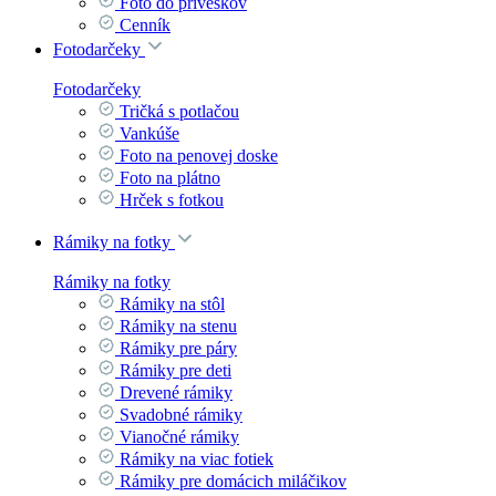
Foto do príveskov
Cenník
Fotodarčeky
Fotodarčeky
Tričká s potlačou
Vankúše
Foto na penovej doske
Foto na plátno
Hrček s fotkou
Rámiky na fotky
Rámiky na fotky
Rámiky na stôl
Rámiky na stenu
Rámiky pre páry
Rámiky pre deti
Drevené rámiky
Svadobné rámiky
Vianočné rámiky
Rámiky na viac fotiek
Rámiky pre domácich miláčikov