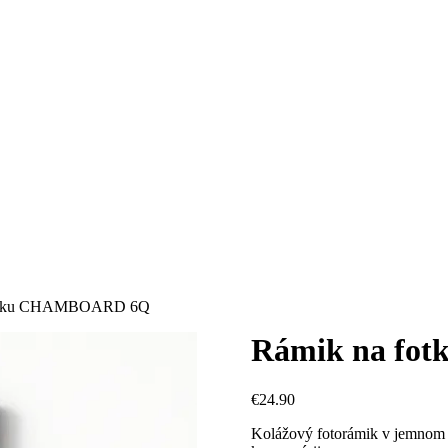
fotku CHAMBOARD 6Q
Rámik na f
€
24.90
Kolážový fotorámik v jemnom vin