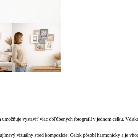
rá umožňuje vystaviť viac obľúbených fotografií v jednom celku. Vďa
ujímavý vizuálny stred kompozície. Celok pôsobí harmonicky a je vhod