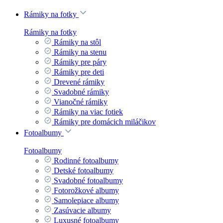
Rámiky na fotky
Rámiky na fotky
Rámiky na stôl
Rámiky na stenu
Rámiky pre páry
Rámiky pre deti
Drevené rámiky
Svadobné rámiky
Vianočné rámiky
Rámiky na viac fotiek
Rámiky pre domácich miláčikov
Fotoalbumy
Fotoalbumy
Rodinné fotoalbumy
Detské fotoalbumy
Svadobné fotoalbumy
Fotorožkové albumy
Samolepiace albumy
Zasúvacie albumy
Luxusné fotoalbumy