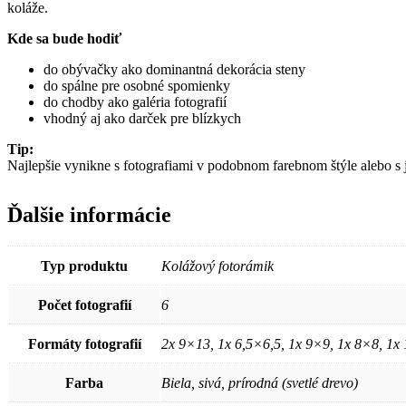
koláže.
Kde sa bude hodiť
do obývačky ako dominantná dekorácia steny
do spálne pre osobné spomienky
do chodby ako galéria fotografií
vhodný aj ako darček pre blízkych
Tip:
Najlepšie vynikne s fotografiami v podobnom farebnom štýle alebo s
Ďalšie informácie
Typ produktu
Kolážový fotorámik
Počet fotografií
6
Formáty fotografií
2x 9×13, 1x 6,5×6,5, 1x 9×9, 1x 8×8, 1
Farba
Biela, sivá, prírodná (svetlé drevo)