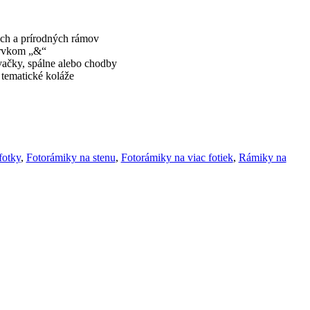
ých a prírodných rámov
rvkom „&“
ačky, spálne alebo chodby
 tematické koláže
fotky
,
Fotorámiky na stenu
,
Fotorámiky na viac fotiek
,
Rámiky na