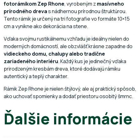
fotorámikom Zep Rhone
, vyrobeným z
masívneho
prírodného dreva
s nádhernou prírodnou štruktúrou.
Tento rámik je určený na tri fotografie vo formáte 10×15
cm a vynikne ako dekorácia na stene.
Vďaka svojmu rustikálnemu vzhľadu je ideálny nielen do
moderných domácností, ale obzvlášť krásne zapadne do
vidieckeho domu, chalupy alebo tradične
zariadeného interiéru
. Každý kus je jedinečný vďaka
prirodzeným kresbám dreva, ktoré dodávajú rámiku
autentický a teplý charakter.
Rámik Zep Rhone je nielen štýlový, ale aj praktický spôsob,
ako uchovať spomienky a dodať priestoru osobitý šmrnc.
Ďalšie informácie