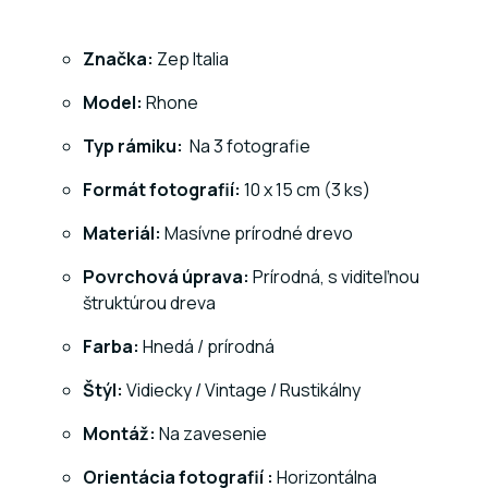
Značka:
Zep Italia
Model:
Rhone
Typ rámiku:
Na 3 fotografie
Formát fotografií:
10 x 15 cm (3 ks)
Materiál:
Masívne prírodné drevo
Povrchová úprava:
Prírodná, s viditeľnou
štruktúrou dreva
Farba:
Hnedá / prírodná
Štýl:
Vidiecky / Vintage / Rustikálny
Montáž:
Na zavesenie
Orientácia fotografií :
Horizontálna