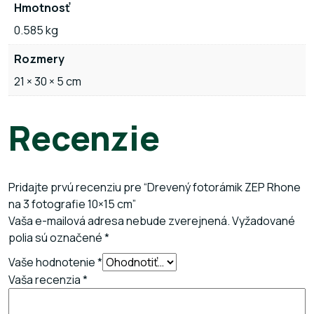
Hmotnosť
0.585 kg
Rozmery
21 × 30 × 5 cm
Recenzie
Pridajte prvú recenziu pre “Drevený fotorámik ZEP Rhone
na 3 fotografie 10×15 cm”
Vaša e-mailová adresa nebude zverejnená.
Vyžadované
polia sú označené
*
Vaše hodnotenie
*
Vaša recenzia
*