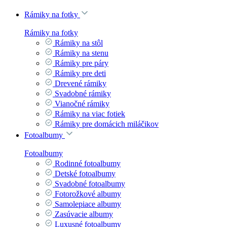
Rámiky na fotky
Rámiky na fotky
Rámiky na stôl
Rámiky na stenu
Rámiky pre páry
Rámiky pre deti
Drevené rámiky
Svadobné rámiky
Vianočné rámiky
Rámiky na viac fotiek
Rámiky pre domácich miláčikov
Fotoalbumy
Fotoalbumy
Rodinné fotoalbumy
Detské fotoalbumy
Svadobné fotoalbumy
Fotorožkové albumy
Samolepiace albumy
Zasúvacie albumy
Luxusné fotoalbumy