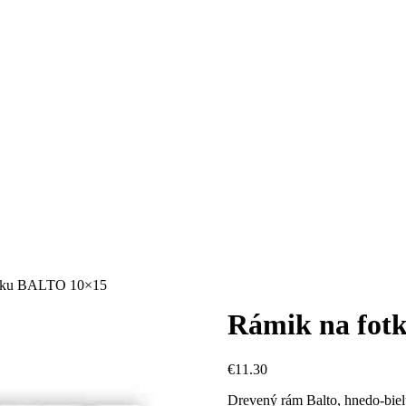
tku BALTO 10×15
Rámik na fot
€
11.30
Drevený rám Balto, hnedo-biely