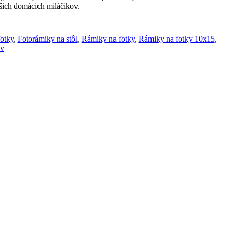
šich domácich miláčikov.
otky
,
Fotorámiky na stôl
,
Rámiky na fotky
,
Rámiky na fotky 10x15
,
ov