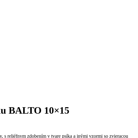
ku BALTO 10×15
, s reliéfnym zdobením v tvare psíka a inými vzormi so zvieracou