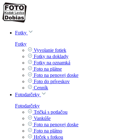
Fotky
Fotky
Vyvolanie fotiek
Fotky na doklady
Fotky na oznamká
Foto na plátne
Foto na penovej doske
Foto do príveskov
Cenník
Fotodarčeky
Fotodarčeky
Tričká s potlačou
Vankúše
Foto na penovej doske
Foto na plátno
Hrček s fotkou