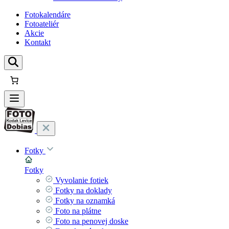
Fotokalendáre
Fotoateliér
Akcie
Kontakt
Fotky
Fotky
Vyvolanie fotiek
Fotky na doklady
Fotky na oznamká
Foto na plátne
Foto na penovej doske