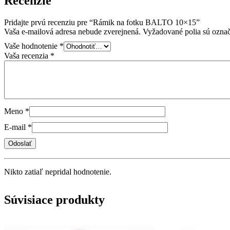
Recenzie
Pridajte prvú recenziu pre “Rámik na fotku BALTO 10×15”
Vaša e-mailová adresa nebude zverejnená.
Vyžadované polia sú ozna
Vaše hodnotenie
*
Vaša recenzia
*
Meno
*
E-mail
*
Nikto zatiaľ nepridal hodnotenie.
Súvisiace produkty