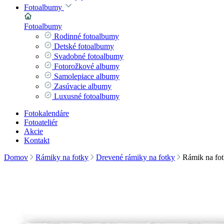
Fotoalbumy
Fotoalbumy
Rodinné fotoalbumy
Detské fotoalbumy
Svadobné fotoalbumy
Fotorožkové albumy
Samolepiace albumy
Zasúvacie albumy
Luxusné fotoalbumy
Fotokalendáre
Fotoateliér
Akcie
Kontakt
Domov
Rámiky na fotky
Drevené rámiky na fotky
Rámik na fo