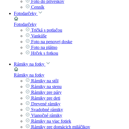
Foto do príveskov
Cenník
Fotodarčeky
Fotodarčeky
Tričká s potlačou
Vankúše
Foto na penovej doske
Foto na plátno
Hrček s fotkou
Rámiky na fotky
Rámiky na fotky
Rámiky na stôl
Rámiky na stenu
Rámiky pre páry
Rámiky pre deti
Drevené rámiky
Svadobné rámiky
Vianočné rámiky
Rámiky na viac fotiek
Rámiky pre domácich miláčikov