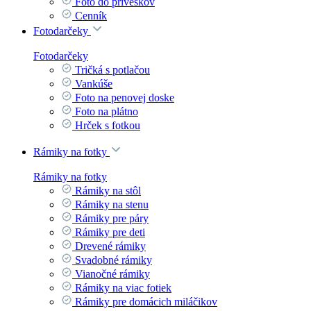
Foto do príveskov
Cenník
Fotodarčeky
Fotodarčeky
Tričká s potlačou
Vankúše
Foto na penovej doske
Foto na plátno
Hrček s fotkou
Rámiky na fotky
Rámiky na fotky
Rámiky na stôl
Rámiky na stenu
Rámiky pre páry
Rámiky pre deti
Drevené rámiky
Svadobné rámiky
Vianočné rámiky
Rámiky na viac fotiek
Rámiky pre domácich miláčikov