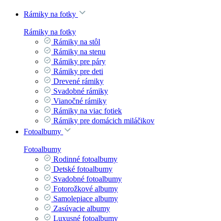
Rámiky na fotky
Rámiky na fotky
Rámiky na stôl
Rámiky na stenu
Rámiky pre páry
Rámiky pre deti
Drevené rámiky
Svadobné rámiky
Vianočné rámiky
Rámiky na viac fotiek
Rámiky pre domácich miláčikov
Fotoalbumy
Fotoalbumy
Rodinné fotoalbumy
Detské fotoalbumy
Svadobné fotoalbumy
Fotorožkové albumy
Samolepiace albumy
Zasúvacie albumy
Luxusné fotoalbumy