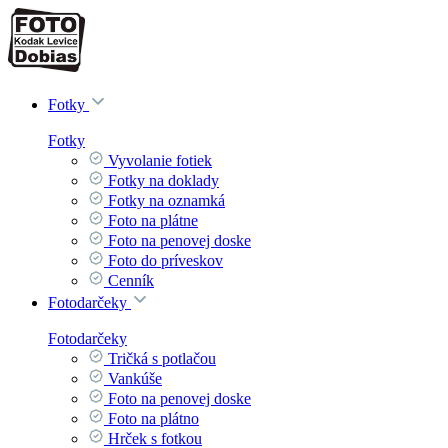
Fotky
Fotky
Vyvolanie fotiek
Fotky na doklady
Fotky na oznamká
Foto na plátne
Foto na penovej doske
Foto do príveskov
Cenník
Fotodarčeky
Fotodarčeky
Tričká s potlačou
Vankúše
Foto na penovej doske
Foto na plátno
Hrček s fotkou