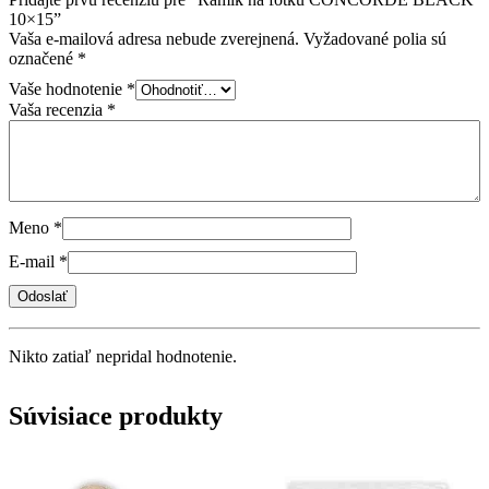
10×15”
Vaša e-mailová adresa nebude zverejnená.
Vyžadované polia sú
označené
*
Vaše hodnotenie
*
Vaša recenzia
*
Meno
*
E-mail
*
Nikto zatiaľ nepridal hodnotenie.
Súvisiace produkty