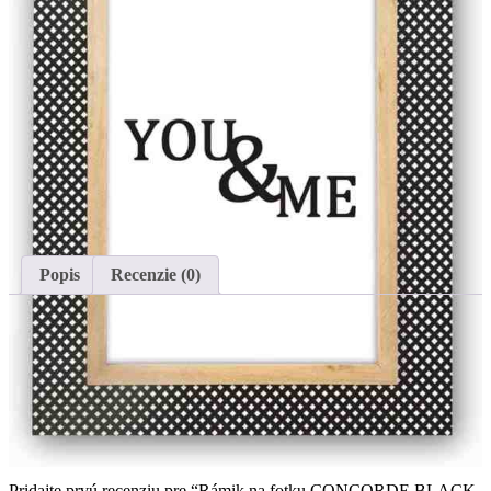
€
6.90
Rám Concorde Black, čierno-bielej farby s kontrastným vzorom s
prídavkom prírodného dreva, na stenu aj stôl, vhodný do
domácnosti i kancelárie.
Nie je na sklade
Kategórie:
Fotorámiky na stenu
,
Fotorámiky na stôl
,
Rámiky na
fotky
,
Rámiky na fotky 10x15
Popis
Recenzie (0)
Popis
VEĽKOSŤ FOTO (cm)
10×15
Recenzie
Pridajte prvú recenziu pre “Rámik na fotku CONCORDE BLACK