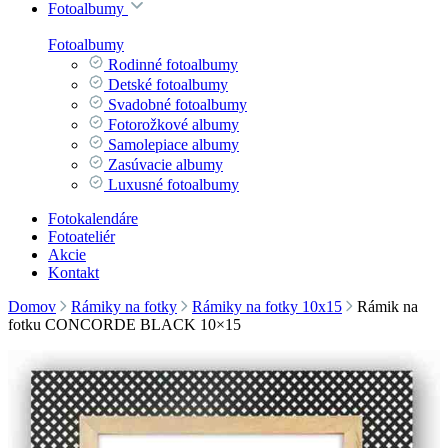
Fotoalbumy
Fotoalbumy
Rodinné fotoalbumy
Detské fotoalbumy
Svadobné fotoalbumy
Fotorožkové albumy
Samolepiace albumy
Zasúvacie albumy
Luxusné fotoalbumy
Fotokalendáre
Fotoateliér
Akcie
Kontakt
Domov
Rámiky na fotky
Rámiky na fotky 10x15
Rámik na
fotku CONCORDE BLACK 10×15
Rámik na fotku CONCORDE
BLACK 10×15