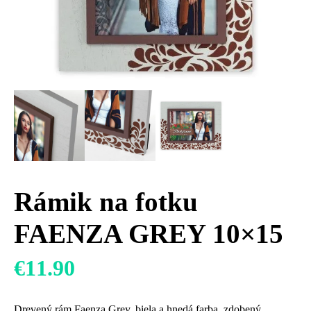
Rámik na fotku
FAENZA GREY 10×15
€
11.90
Drevený rám Faenza Grey, biela a hnedá farba, zdobený