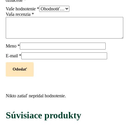
označené
*
Vaše hodnotenie
*
Vaša recenzia
*
Meno
*
E-mail
*
Nikto zatiaľ nepridal hodnotenie.
Súvisiace produkty