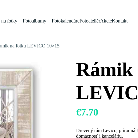
na fotky
Fotoalbumy
Fotokalendáre
Fotoateliér
Akcie
Kontakt
ámik na fotku LEVICO 10×15
Rámik 
LEVIC
€
7.70
Drevený rám Levico, prírodná fa
domácnosť i kanceláriu.