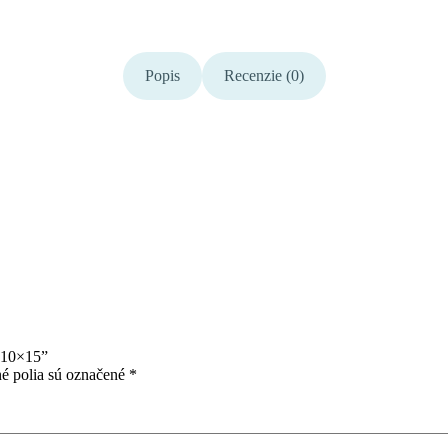
Popis
Recenzie (0)
 10×15”
é polia sú označené
*