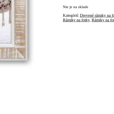
Nie je na sklade
Kategórií:
Drevené rámiky na f
Rámiky na fotky
,
Rámiky na fo