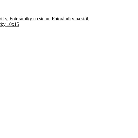
otky
,
Fotorámiky na stenu
,
Fotorámiky na stôl
,
tky 10x15