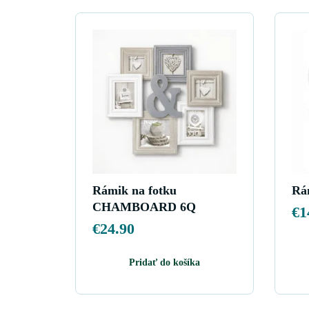
Rámik na fotku
Rá
CHAMBOARD 6Q
€
1
€
24.90
Pridať do košíka