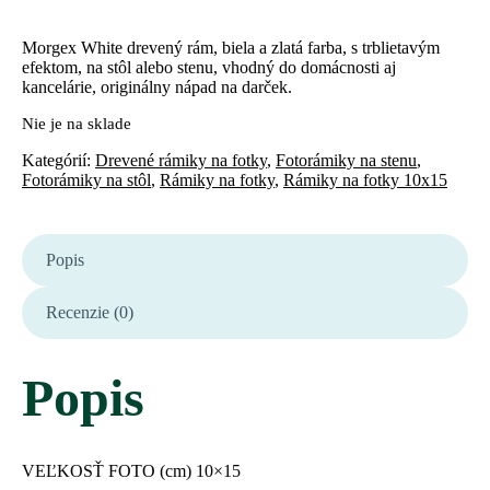
Morgex White drevený rám, biela a zlatá farba, s trblietavým
efektom, na stôl alebo stenu, vhodný do domácnosti aj
kancelárie, originálny nápad na darček.
Nie je na sklade
Kategórií:
Drevené rámiky na fotky
,
Fotorámiky na stenu
,
Fotorámiky na stôl
,
Rámiky na fotky
,
Rámiky na fotky 10x15
Popis
Recenzie (0)
Popis
VEĽKOSŤ FOTO (cm) 10×15