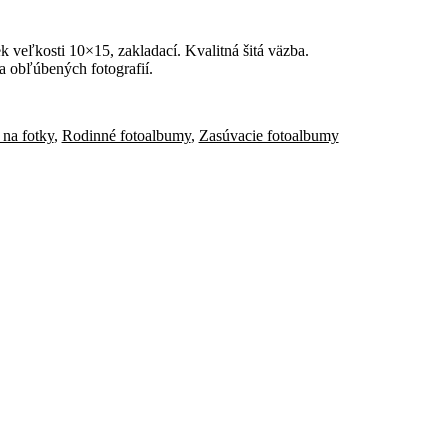
 veľkosti 10×15, zakladací. Kvalitná šitá väzba.
a obľúbených fotografií.
 na fotky
,
Rodinné fotoalbumy
,
Zasúvacie fotoalbumy