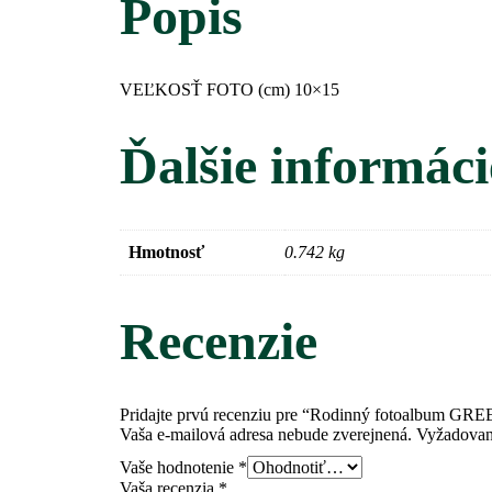
Popis
VEĽKOSŤ FOTO (cm)
10×15
Ďalšie informáci
Hmotnosť
0.742 kg
Recenzie
Pridajte prvú recenziu pre “Rodinný fotoalbum G
Vaša e-mailová adresa nebude zverejnená.
Vyžadovan
Vaše hodnotenie
*
Vaša recenzia
*