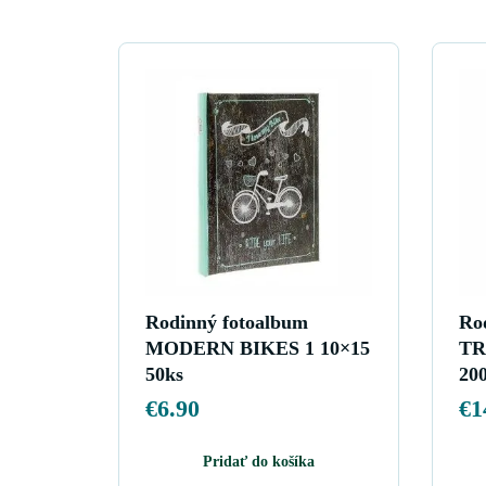
Rodinný fotoalbum
Ro
MODERN BIKES 1 10×15
TR
50ks
20
€
6.90
€
1
Pridať do košíka