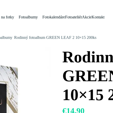
na fotky
Fotoalbumy
Fotokalendáre
Fotoateliér
Akcie
Kontakt
oalbumy
Rodinný fotoalbum GREEN LEAF 2 10×15 200ks
Rodinn
GREEN
10×15 
€
14.90