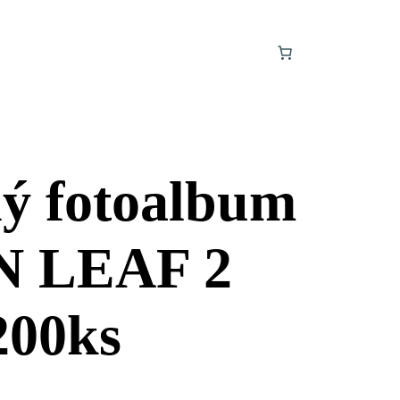
ý fotoalbum
 LEAF 2
200ks