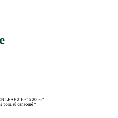
e
REEN LEAF 2 10×15 200ks”
é polia sú označené
*