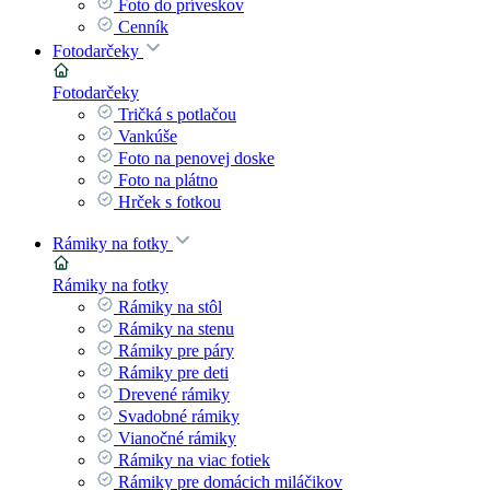
Foto do príveskov
Cenník
Fotodarčeky
Fotodarčeky
Tričká s potlačou
Vankúše
Foto na penovej doske
Foto na plátno
Hrček s fotkou
Rámiky na fotky
Rámiky na fotky
Rámiky na stôl
Rámiky na stenu
Rámiky pre páry
Rámiky pre deti
Drevené rámiky
Svadobné rámiky
Vianočné rámiky
Rámiky na viac fotiek
Rámiky pre domácich miláčikov