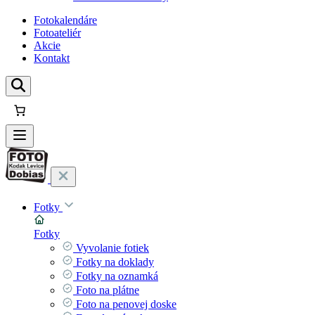
Fotokalendáre
Fotoateliér
Akcie
Kontakt
Fotky
Fotky
Vyvolanie fotiek
Fotky na doklady
Fotky na oznamká
Foto na plátne
Foto na penovej doske