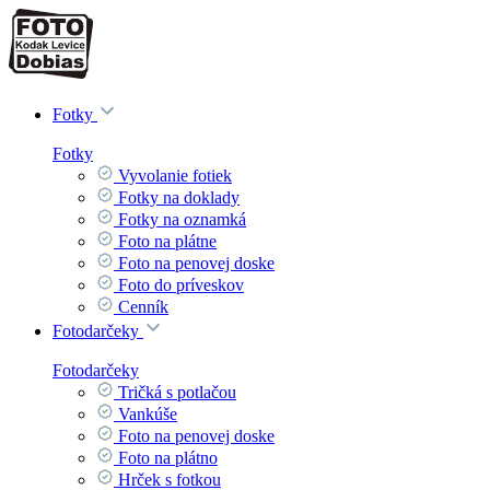
Fotky
Fotky
Vyvolanie fotiek
Fotky na doklady
Fotky na oznamká
Foto na plátne
Foto na penovej doske
Foto do príveskov
Cenník
Fotodarčeky
Fotodarčeky
Tričká s potlačou
Vankúše
Foto na penovej doske
Foto na plátno
Hrček s fotkou