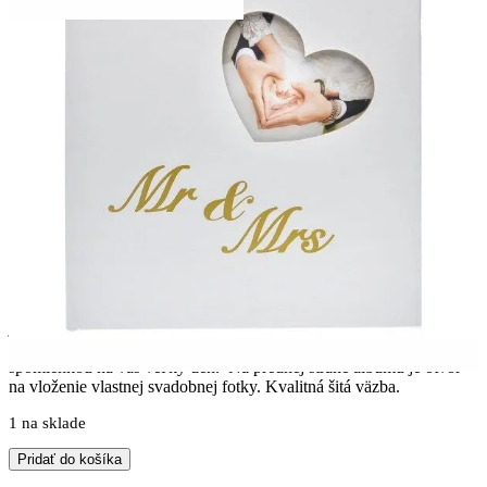
Svadobný fotoalbum MR. &
MRS. WHITE fotorožkový
29×32
€
25.90
Svadobný fotorožkový album so 60 stranami na rôzne veľkosti
fotografií s vnútornými stranami z bieleho kartónu a ochrannou
stranou z pergamenového papiera. Je určený pre mladomanželov,
ktorí si prajú mať všetky fotky zo svojej svadby zhromaždené na
jednom mieste. Ak k fotkám svadobných hostí pridáte krátke odkazy
alebo gratulácie, vytvoríte tak knihu hostí, ktorá sa stane osobnou
spomienkou na váš veľký deň. Na prednej strane albumu je otvor
na vloženie vlastnej svadobnej fotky. Kvalitná šitá väzba.
1 na sklade
Pridať do košíka