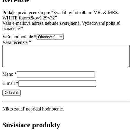
Recenzie
Pridajte prvú recenziu pre “Svadobný fotoalbum MR. & MRS.
WHITE fotorožkový 29×32”
Vaša e-mailová adresa nebude zverejnená.
Vyžadované polia sú
označené
*
Vaše hodnotenie
*
Vaša recenzia
*
Meno
*
E-mail
*
Nikto zatiaľ nepridal hodnotenie.
Súvisiace produkty