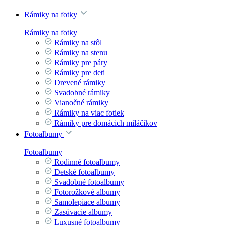
Rámiky na fotky
Rámiky na fotky
Rámiky na stôl
Rámiky na stenu
Rámiky pre páry
Rámiky pre deti
Drevené rámiky
Svadobné rámiky
Vianočné rámiky
Rámiky na viac fotiek
Rámiky pre domácich miláčikov
Fotoalbumy
Fotoalbumy
Rodinné fotoalbumy
Detské fotoalbumy
Svadobné fotoalbumy
Fotorožkové albumy
Samolepiace albumy
Zasúvacie albumy
Luxusné fotoalbumy