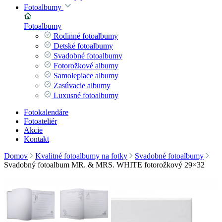
Fotoalbumy
Fotoalbumy
Rodinné fotoalbumy
Detské fotoalbumy
Svadobné fotoalbumy
Fotorožkové albumy
Samolepiace albumy
Zasúvacie albumy
Luxusné fotoalbumy
Fotokalendáre
Fotoateliér
Akcie
Kontakt
Domov
Kvalitné fotoalbumy na fotky
Svadobné fotoalbumy
Svadobný fotoalbum MR. & MRS. WHITE fotorožkový 29×32