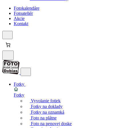
Fotokalendáre
Fotoateliér
Akcie
Kontakt
Fotky
Fotky
Vyvolanie fotiek
Fotky na doklady
Fotky na oznamká
Foto na plátne
Foto na penovej doske