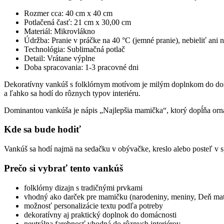
Rozmer cca: 40 cm x 40 cm
Potlačená časť: 21 cm x 30,00 cm
Materiál: Mikrovlákno
Údržba: Pranie v práčke na 40 °C (jemné pranie), nebieliť ani ne
Technológia: Sublimačná potlač
Detail: Vrátane výplne
Doba spracovania: 1-3 pracovné dni
Dekoratívny vankúš s folklórnym motívom je milým doplnkom do dom
a ľahko sa hodí do rôznych typov interiéru.
Dominantou vankúša je nápis „Najlepšia mamička“, ktorý dopĺňa orn
Kde sa bude hodiť
Vankúš sa hodí najmä na sedačku v obývačke, kreslo alebo posteľ v 
Prečo si vybrať tento vankúš
folklórny dizajn s tradičnými prvkami
vhodný ako darček pre mamičku (narodeniny, meniny, Deň mat
možnosť personalizácie textu podľa potreby
dekoratívny aj praktický doplnok do domácnosti
neutrálna farebnosť vhodná do rôznych interiérov