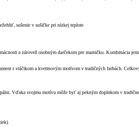
žehliť, sušenie v sušičke pri nízkej teplote
ácnosti a zároveň osobným darčekom pre mamičku. Kombinácia jemnej 
ament s vtáčikom a kvetinovým motívom v tradičných farbách. Celkový
spálni. Vďaka svojmu motívu môže byť aj pekným doplnkom v tradične l
iek)