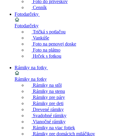
Foto do príveskov
Cenník
Fotodarčeky
Fotodarčeky
Tričká s potlačou
Vankúše
Foto na penovej doske
Foto na plátno
Hrček s fotkou
Rámiky na fotky
Rámiky na fotky
Rámiky na stôl
Rámiky na stenu
Rámiky pre páry
Rámiky pre deti
Drevené rámiky
Svadobné rámiky
Vianočné rámiky
Rámiky na viac fotiek
Rámiky pre domácich miláčikov