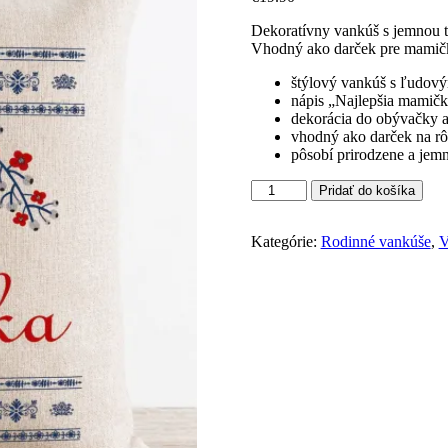
Dekoratívny vankúš s jemnou t
Vhodný ako darček pre mamičk
štýlový vankúš s ľudov
nápis „Najlepšia mamič
dekorácia do obývačky a
vhodný ako darček na rôz
pôsobí prirodzene a jemne
Pridať do košíka
Kategórie:
Rodinné vankúše
,
V