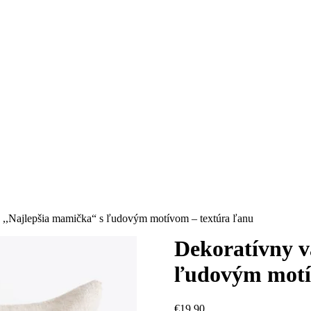
,,Najlepšia mamička“ s ľudovým motívom – textúra ľanu
Dekoratívny v
ľudovým motí
€
19.90