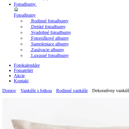
Fotoalbumy
Fotoalbumy
Rodinné fotoalbumy
Detské fotoalbumy
Svadobné fotoalbumy
Fotorožkové albumy
Samolepiace albumy
Zasúvacie albumy
Luxusné fotoalbumy
Fotokalendáre
Fotoateliér
Akcie
Kontakt
Domov
Vankúše s fotkou
Rodinné vankúše
Dekoratívny vankúš 