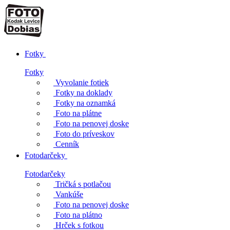
Fotky
Fotky
Vyvolanie fotiek
Fotky na doklady
Fotky na oznamká
Foto na plátne
Foto na penovej doske
Foto do príveskov
Cenník
Fotodarčeky
Fotodarčeky
Tričká s potlačou
Vankúše
Foto na penovej doske
Foto na plátno
Hrček s fotkou