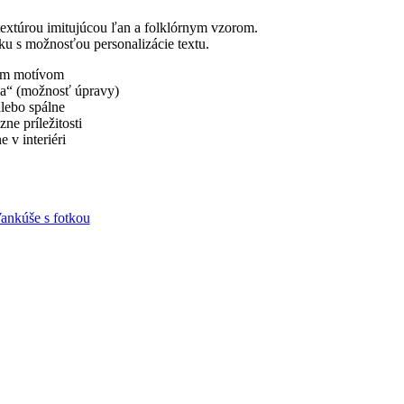
extúrou imitujúcou ľan a folklórnym vzorom.
u s možnosťou personalizácie textu.
ým motívom
ka“ (možnosť úpravy)
lebo spálne
ne príležitosti
 v interiéri
ankúše s fotkou