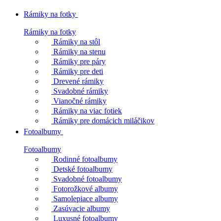
Rámiky na fotky
Rámiky na fotky
Rámiky na stôl
Rámiky na stenu
Rámiky pre páry
Rámiky pre deti
Drevené rámiky
Svadobné rámiky
Vianočné rámiky
Rámiky na viac fotiek
Rámiky pre domácich miláčikov
Fotoalbumy
Fotoalbumy
Rodinné fotoalbumy
Detské fotoalbumy
Svadobné fotoalbumy
Fotorožkové albumy
Samolepiace albumy
Zasúvacie albumy
Luxusné fotoalbumy