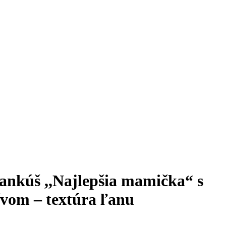
ankúš ,,Najlepšia mamička“ s
vom – textúra ľanu