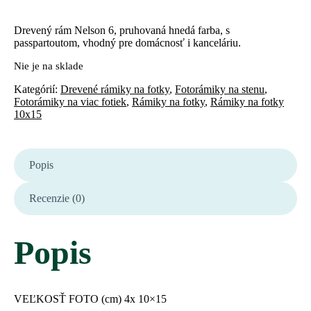
Drevený rám Nelson 6, pruhovaná hnedá farba, s
passpartoutom, vhodný pre domácnosť i kanceláriu.
Nie je na sklade
Kategórií:
Drevené rámiky na fotky
,
Fotorámiky na stenu
,
Fotorámiky na viac fotiek
,
Rámiky na fotky
,
Rámiky na fotky
10x15
Popis
Recenzie (0)
Popis
VEĽKOSŤ FOTO (cm) 4
x 10×15