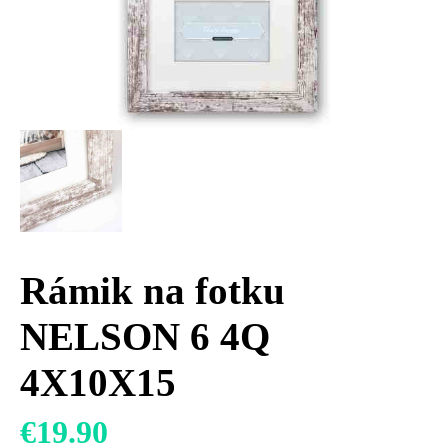
Rámik na fotku
NELSON 6 4Q
4X10X15
€
19.90