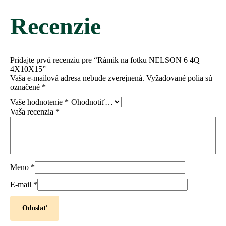
Recenzie
Pridajte prvú recenziu pre “Rámik na fotku NELSON 6 4Q
4X10X15”
Vaša e-mailová adresa nebude zverejnená.
Vyžadované polia sú
označené
*
Vaše hodnotenie
*
Vaša recenzia
*
Meno
*
E-mail
*