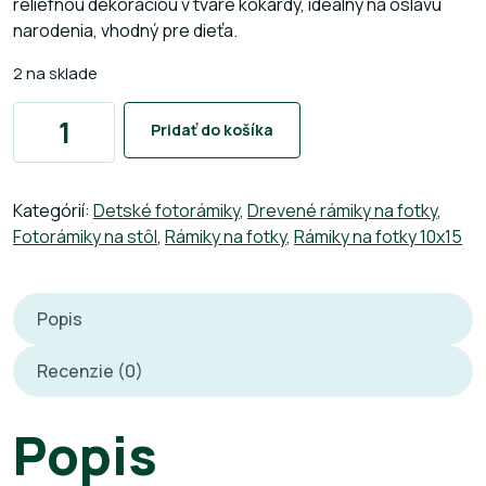
reliéfnou dekoráciou v tvare kokardy, ideálny na oslavu
narodenia, vhodný pre dieťa.
2 na sklade
Pridať do košíka
Kategórií:
Detské fotorámiky
,
Drevené rámiky na fotky
,
Fotorámiky na stôl
,
Rámiky na fotky
,
Rámiky na fotky 10x15
Popis
Recenzie (0)
Popis