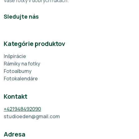
Vaše fotky v dobrých rukách.
Sledujte nás
Kategórie produktov
Inšpirácie
Rámiky na fotky
Fotoalbumy
Fotokalendáre
Kontakt
+421948492090
studioeden@gmail.com
Adresa