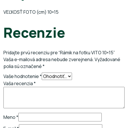
VEĽKOSŤ FOTO (cm)
10×15
Recenzie
Pridajte prvú recenziu pre “Rámik na fotku VITO 10×15”
Vaša e-mailová adresa nebude zverejnená.
Vyžadované
polia sú označené
*
Vaše hodnotenie
*
Vaša recenzia
*
Meno
*