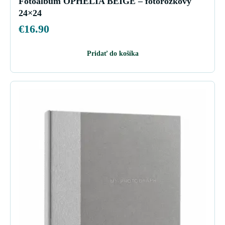
Fotoalbum OPHELIA BEIGE – fotorožkový
24×24
€
16.90
Pridať do košíka