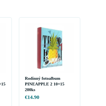
Rodinný fotoalbum
×15
PINEAPPLE 2 10×15
200ks
€
14.90