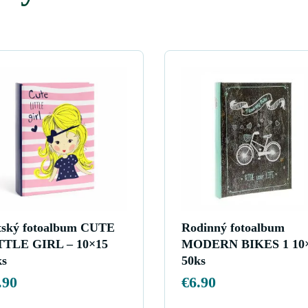
tský fotoalbum CUTE
Rodinný fotoalbum
TTLE GIRL – 10×15
MODERN BIKES 1 10
ks
50ks
.90
€
6.90