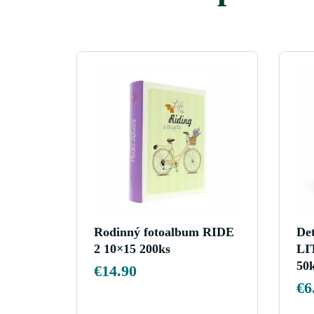
Rodinný fotoalbum RIDE
De
2 10×15 200ks
LI
50
€
14.90
€
6