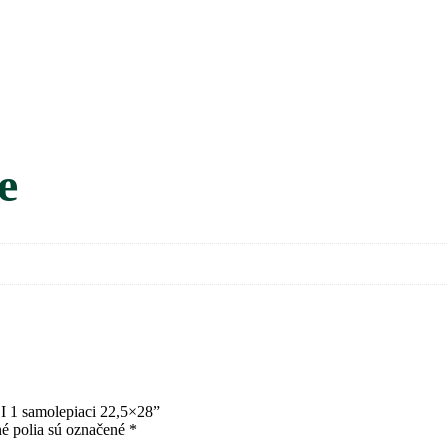
e
I 1 samolepiaci 22,5×28”
é polia sú označené
*