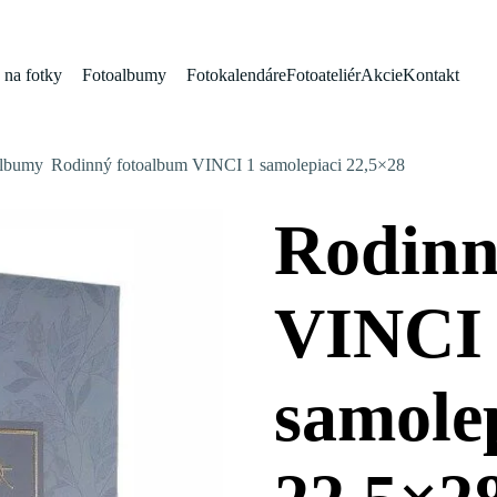
na fotky
Fotoalbumy
Fotokalendáre
Fotoateliér
Akcie
Kontakt
albumy
Rodinný fotoalbum VINCI 1 samolepiaci 22,5×28
Rodinn
VINCI
samole