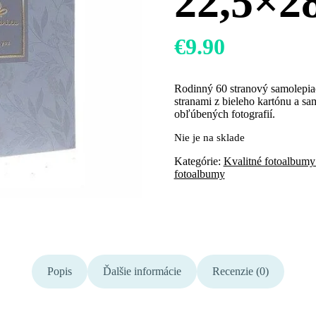
22,5×2
€
9.90
Rodinný 60 stranový samolepiac
stranami z bieleho kartónu a sa
obľúbených fotografií.
Nie je na sklade
Kategórie:
Kvalitné fotoalbumy
fotoalbumy
Popis
Ďalšie informácie
Recenzie (0)